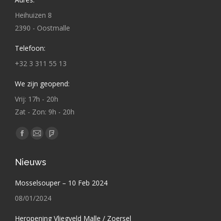
Heihuizen 8
2390 - Oostmalle
Telefoon:
+32 3 311 55 13
We zijn geopend:
Vrij: 17h - 20h
Zat - Zon: 9h - 20h
Vind ons op:
Facebook
Mail
Foursquare
page
page
page
Nieuws
opens
opens
opens
in
in
in
Mosselsouper – 10 Feb 2024
new
new
new
08/01/2024
window
window
window
Heropening Vliegveld Malle / Zoersel